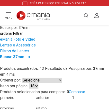
ATÉ
12X
E PREÇO ESPECIAL
NO BOLETO
MENU
Busca por: 37mm
ordenar
Filtrar
eMania Foto e Video
Lentes e Acessórios
Filtros de Lentes
Busca: 37mm
x
Produtos encontrados:
13
Resultado da Pesquisa por:
37mm
em
4 ms
Ordenar por:
Itens por página:
Produtos selecionados para comparar:
0
Comparar
primeiro
anterior
1
próximo
último