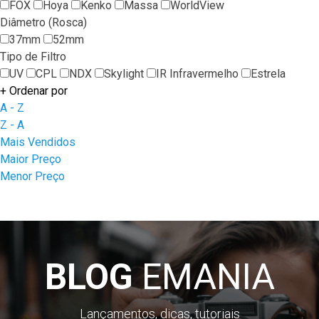
FOX
Hoya
Kenko
Massa
WorldView
Diâmetro (Rosca)
37mm
52mm
Tipo de Filtro
UV
CPL
NDX
Skylight
IR Infravermelho
Estrela
+
Ordenar por
A - Z
Z - A
Mais Vendidos
Maior Preço
Menor Preço
BLOG
EMANIA
Lançamentos, dicas, tutoriais