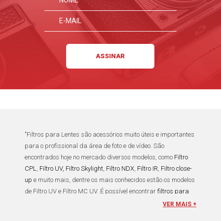
"
Filtros para Lentes
são acessórios muito úteis e importantes
para o profissional da área de foto e de vídeo. São
encontrados hoje no mercado diversos modelos, como
Filtro
CPL
,
Filtro UV,
Filtro Skylight
,
Filtro NDX
,
Filtro IR
,
Filtro close-
up
e muito mais, dentre os mais conhecidos estão os modelos
de
Filtro UV
e
Filtro MC UV
. É possível encontrar
filtros para
lentes
de todos os comprimentos focais e diâmetros de rosca
VER MAIS +
para cobertura e proteção de todas as suas
Lentes