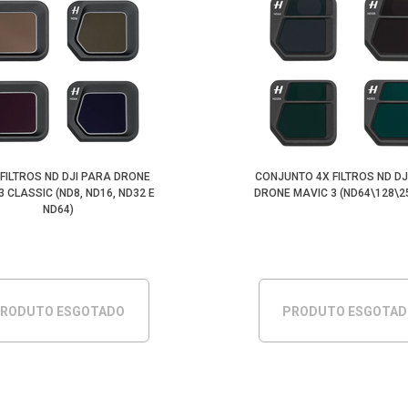
X FILTROS ND DJI PARA DRONE
CONJUNTO 4X FILTROS ND DJ
3 CLASSIC (ND8, ND16, ND32 E
DRONE MAVIC 3 (ND64\128\2
ND64)
RODUTO ESGOTADO
PRODUTO ESGOTA