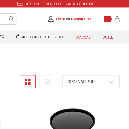
ATÉ
12X
E PREÇO ESPECIAL
NO BOLETO
Entre
ou
Cadastre-se
0
DEO
ACESSÓRIO FOTO E VÍDEO
MARCAS
OUTLET
ORDENAR POR
A - Z
Z - A
Mais Vendidos
Maior Preço