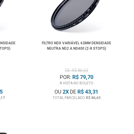
ENSIDADE
FILTRO NDX VARIÁVEL 62MM DENSIDADE
STOPS)
NEUTRA ND2 A ND400 (2-8 STOPS)
DE: R$ 86,63
POR:
R$ 79,70
À VISTA NO BOLETO
05
OU
2
X
DE
R$ 43,31
,17
TOTAL PARCELADO
R$ 86,63