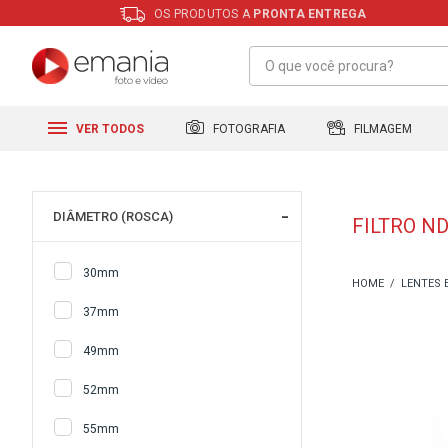
OS PRODUTOS A
PRONTA ENTREGA
FILMAGEM
FOTOGRAFIA
VER TODOS
DIÂMETRO (ROSCA)
FILTRO N
30mm
LENTES 
37mm
49mm
52mm
55mm