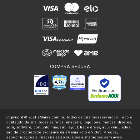
tem entrada para
tripés
embutidos, permitindo anexá-los ao
pé da
câmera
.
Existem também alguns modelos de gravador para
câmera
como os da
Saramonic
para
Câmera BlackMagic
, onde você
pode embuti-lo na
câmera
monitorando o
áudio gravado
,
junto com as imagens. Agora se você é iniciante e procura um
gravador digital
bom e barato, aconselho este
Gravador
Sony PX 440
, é um
gravador áudio digital mp3
e que também
COMPRA SEGURA
reproduz
mp3
, muito útil para quem está começando e
prefere se familiar mais com a ferramenta.
O
gravador digital
permite o encaixe de um ou mais
Verificada por
microfones
, são compactos, leves, versáteis e fáceis de usar.
Gravador digital Zoom
é uma excelente marca, como por
exemplo, o
gravador zoom h6 áudio digital profissional
Copyright © 2021 eMania.com.br. Todos os direitos reservados. Todo o
portátil
, junto com o
gravador digital portátil de voz/áudio
conteúdo do site, todas as fotos, imagens, logotipos, marcas, dizeres,
tascam dr-05
que oferecem qualidade de gravação
som, software, conjunto imagem, layout, trade dress, aqui veiculados
surpreendente em seminários, conferências, entrevistas e
são de propriedade exclusiva da eMania Foto e Vídeo. Preços,
especificações e imagens estão sujeitos a alterações sem aviso
podcasting e muito mais. Outros modelos das marcas