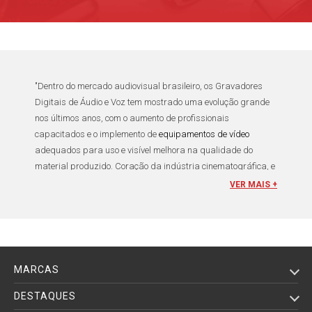
"Dentro do
mercado audiovisual brasileiro
, os
Gravadores
Digitais de Áudio e Voz
tem mostrado uma evolução grande
nos últimos anos, com o aumento de profissionais
capacitados e o implemento de
equipamentos de vídeo
adequados para uso e visível melhora na qualidade do
material produzido. Coração da indústria
cinematográfica
, e
por sua vez par perfeito da imagem, o
áudio
é responsável
VER MAIS +
por ajudar a
imagem
a contar uma história, passar uma
emoção ao espectador que no silêncio, não se conseguiria. E
possui papel importante no
jornalismo
, responsável pela
transmissão de comunicação entre os telespectadores.
MARCAS
Para capturar o som existem dois acessórios essenciais:
Gravador de Voz
e
Microfones para Câmeras e Filmadoras
.
DESTAQUES
O
Gravador Digital de Áudio
é responsável por capturar o