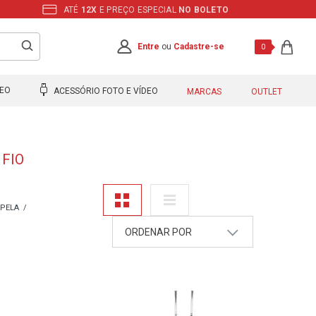
ATÉ
12X
E PREÇO ESPECIAL
NO BOLETO
Entre
ou
Cadastre-se
0
DEO
ACESSÓRIO FOTO E VÍDEO
MARCAS
OUTLET
 FIO
APELA
ORDENAR POR
A - Z
Z - A
Mais Vendidos