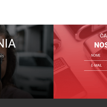
CA
NIA
NO
ais