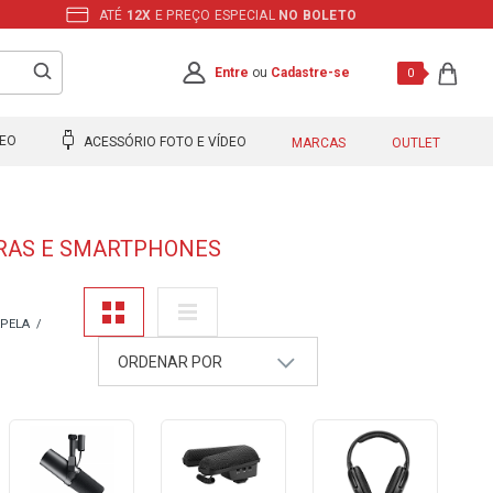
ATÉ
12X
E PREÇO ESPECIAL
NO BOLETO
Entre
ou
Cadastre-se
0
DEO
ACESSÓRIO FOTO E VÍDEO
MARCAS
OUTLET
ORAS E SMARTPHONES
APELA
ORDENAR POR
A - Z
Z - A
Mais Vendidos