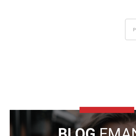
P
BLOG
EMA