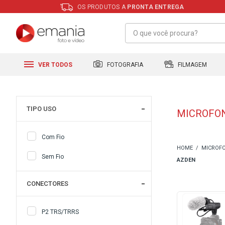
OS PRODUTOS A
PRONTA ENTREGA
FILMAGEM
FOTOGRAFIA
VER TODOS
TIPO USO
MICROFON
Com Fio
MICROFO
Sem Fio
AZDEN
CONECTORES
P2 TRS/TRRS