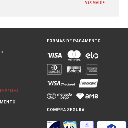
; os
Microfones Direcionais
e
Mirofones Dinâmicos
,
Microfones
VER MAIS +
qual falaremos um pouco mais. De diversas Marcas, entre
Yoga
,
Yongnuo
, entre outras....
 a roupa do usuário de forma discreta, sem que isso
mesmo com muitas pessoas não se dando conta que estão lá,
FORMAS DE PAGAMENTO
TO
o
microfone
é um quebra cabeça, pois é comum que muitos não
ome indica. Mas isso nem sempre se torna um problema. O
sível ter a captação da voz em uma boa qualidade.
 fio
, o mais conhecido é fabricado pela
Sony
e possui sistema de
avadores de voz
,
filmadoras
e até mesmo mesas de som e de
EMPRESAS
IMENTO
 na captura da voz, com muita descrição e praticidade. As
COMPRA SEGURA
lo seu alto poder de gravação e torna esses pequenos
0