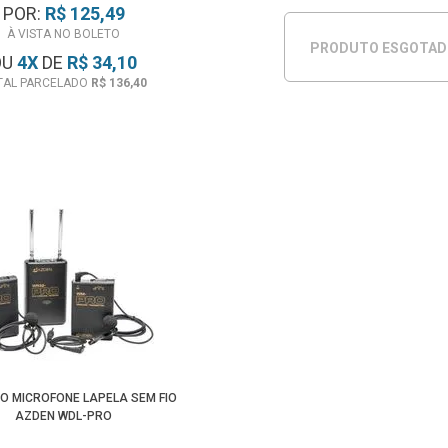
POR:
R$ 125,49
À VISTA NO BOLETO
PRODUTO ESGOTA
OU
4
X
DE
R$ 34,10
TAL PARCELADO
R$ 136,40
LO MICROFONE LAPELA SEM FIO
AZDEN WDL-PRO