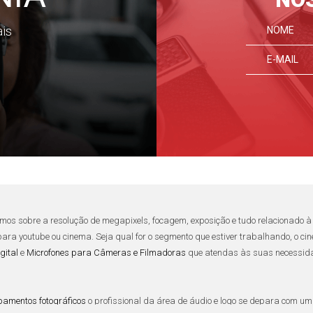
ais
mos sobre a resolução de
megapixels
,
focagem
,
exposição
e tudo relacionado
 para
youtube
ou
cinema
. Seja qual for o segmento que estiver trabalhando, o
cin
gital
e
Microfones para Câmeras e Filmadoras
que atendas às suas necessidad
pamentos fotográficos
o
profissional da área de áudio
e logo se depara com um