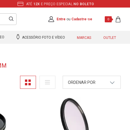
ATÉ
12X
E PREÇO ESPECIAL
NO BOLETO
Entre
ou
Cadastre-se
0
DEO
ACESSÓRIO FOTO E VÍDEO
MARCAS
OUTLET
MM
ORDENAR POR
A - Z
Z - A
Mais Vendidos
Maior Preço