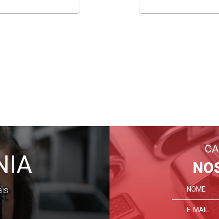
CA
NIA
NO
ais