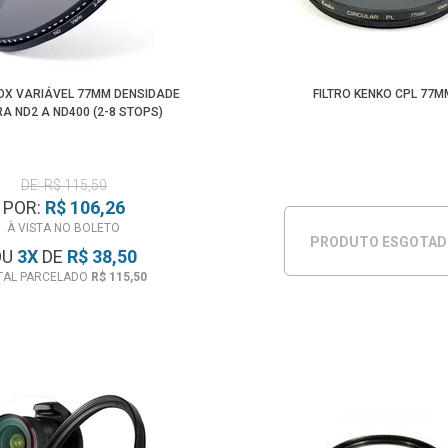
NDX VARIÁVEL 77MM DENSIDADE
FILTRO KENKO CPL 77M
A ND2 A ND400 (2-8 STOPS)
DE: R$ 115,50
POR:
R$ 106,26
À VISTA NO BOLETO
PRODUTO ESGOTA
OU
3
X
DE
R$ 38,50
TAL PARCELADO
R$ 115,50