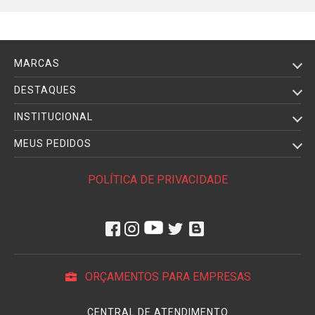
- de várias maneiras óbvias e não tão óbvias.
Existem alguns filtros básicos ou preciso comprar muitos
Filtros de Lente
? Os filtros mais básicos são os
Filtros de
MARCAS
redução ultravioleta
( UV ),
os
Filtros Skylight
e os filtros de
proteção que, dependendo do fabricante, são filtros de vidro
DESTAQUES
com revestimentos antirreflexos básicos ou, em alguns casos,
INSTITUCIONAL
apenas filtros UV à paisana, o que não é desonesto. Para
manter o elemento frontal da sua lente limpo e seguro,
MEUS PEDIDOS
qualquer uma das opções acima será suficiente, mas se você
estiver olhando para proteger sua lente e melhorar a
POLÍTICA DE PRIVACIDADE
qualidade da imagem de suas fotos e vídeo, você desejará
comprar um
Filtro UV
ou
Filtro Skylight
.
Os
Filtros UV
, também chamados de filtros Haze , são
projetados para reduzir os efeitos da névoa atmosférica,
umidade e outras formas de poluentes atmosféricos, cada
ORÇAMENTOS PARA EMPRESAS
um dos quais contribui para a degradação da imagem. Os
filtros UV / Haze
estão disponíveis em diferentes potências.
CENTRAL DE ATENDIMENTO
Se você planeja fotografar perto de grandes massas de