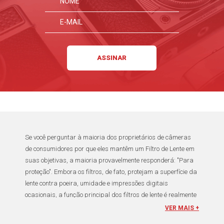
Se você perguntar à maioria dos proprietários de câmeras
de consumidores por que eles mantêm um
Filtro de Lente
em
suas objetivas, a maioria provavelmente responderá: "Para
proteção". Embora os filtros, de fato, protejam a superfície da
lente contra poeira, umidade e impressões digitais
ocasionais, a função principal dos filtros de lente é realmente
melhorar a qualidade da imagem das fotos que você tira -
VER MAIS +
dependendo do filtro que você está usando e como você o usa