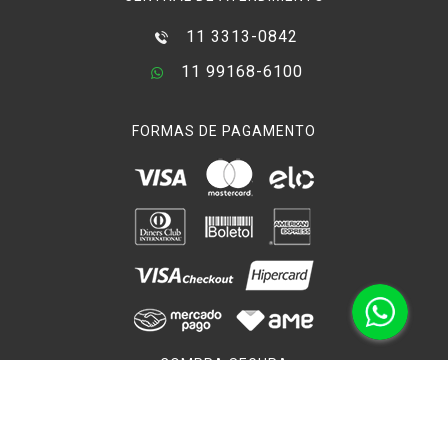
água aberta, em altitudes mais altas, na neve ou em outras
11 3313-0842
condições que ampliam a intensidade da luz ultravioleta
ambiente, você definitivamente deve considerar um nível mais
11 99168-6100
alto de filtragem UV ( UV-410 , UV-415 , UV-420 , UV-Haze 2A
, UV-Haze 2B , UV-Haze 2C e UV-Haze 2E) Dependendo da
FORMAS DE PAGAMENTO
resistência dos revestimentos UV, os filtros UV parecem
claros ou, no caso de revestimentos UV mais pesados, têm
uma aparência quente e âmbar e requerem de zero a cerca
de meia parada da compensação da exposição.
Uma alternativa aos filtros UV / Haze são os
filtros Skylight
,
disponíveis em duas opções: Skylight 1A e Skylight 1B . Ao
contrário dos filtros UV / Haze, que têm uma aparência
âmbar quente, os filtros Skylight têm uma tonalidade
magenta preferível ao fotografar tons de pele ou ao usar
COMPRA SEGURA
filmes de slides coloridos, que dependendo do material do
filme geralmente apresentam um viés azul que normalmente
é contrabalançado pela magenta tonalidade dos filtros
Skylight.
Verificada por